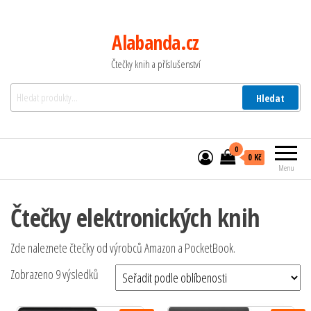
Alabanda.cz
Čtečky knih a příslušenství
Hledat:
Hledat
0
0 Kč
Menu
Čtečky elektronických knih
Zde naleznete čtečky od výrobců Amazon a PocketBook.
Seřazeno podle oblíbenosti
Zobrazeno 9 výsledků