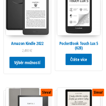
Amazon Kindle 2022
PocketBook Touch Lux 5
(628)
2,490
Kč
Tento produkt má více variant. Možnosti lze
Čtěte více
Výběr možností
Sleva!
Sleva!