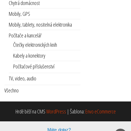
Chytrá domácnost
Mobily, GPS
Mobily, tablety, nositelná elektronika
Počítače a kancelář
Čtečky elektronických knih
Kabely a konektory
Počítačové příslušenství
TV, video, audio
Všechno
Hrdě běží na CMS
WordPress
|
Šablona:
Envo eCommerce
Máte dotaz?