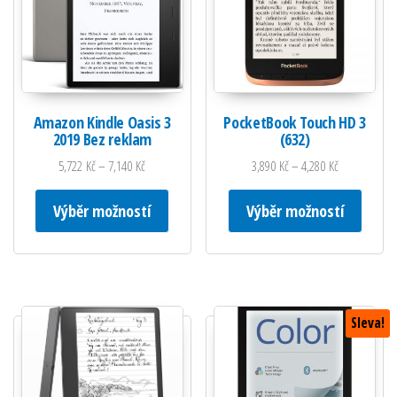
Amazon Kindle Oasis 3
PocketBook Touch HD 3
2019 Bez reklam
(632)
5,722
Kč
–
7,140
Kč
3,890
Kč
–
4,280
Kč
Tento produkt má více variant. Možnosti lze
Tento 
Výběr možností
Výběr možností
Sleva!