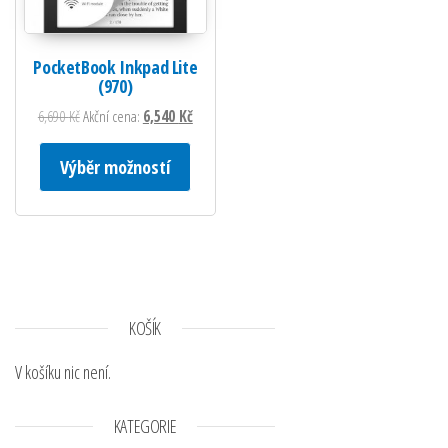
PocketBook Inkpad Lite
(970)
Původní cena byla: 6,690 Kč.
Aktuální cena je: 6,540 Kč.
6,690
Kč
Akční cena:
6,540
Kč
Tento produkt má více variant. Možnosti lze
Výběr možností
KOŠÍK
V košíku nic není.
KATEGORIE