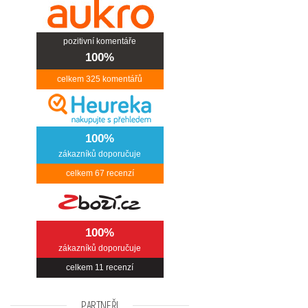
pozitivní komentáře
100%
celkem
325
komentářů
100%
zákazníků doporučuje
celkem
67
recenzí
100%
zákazníků doporučuje
celkem
11
recenzí
PARTNEŘI