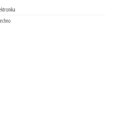
ektronika
echno
e vybrat na stránce produktu