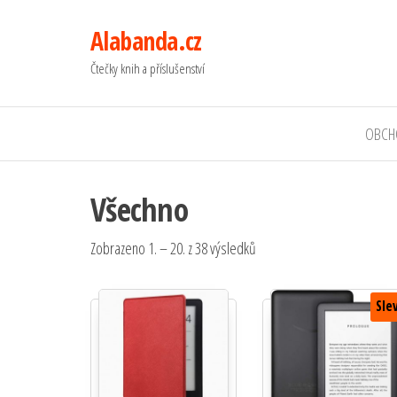
Alabanda.cz
Čtečky knih a příslušenství
OBCH
Všechno
Seřazeno podle oblíbenost
Zobrazeno 1. – 20. z 38 výsledků
Sle