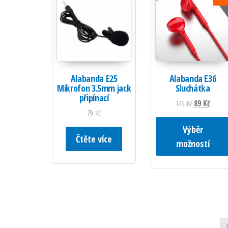
Alabanda E25
Alabanda E36
Mikrofon 3.5mm jack
Sluchátka
připínací
Původní cena 
Aktuáln
149
Kč
89
Kč
79
Kč
Výběr
Čtěte více
možností