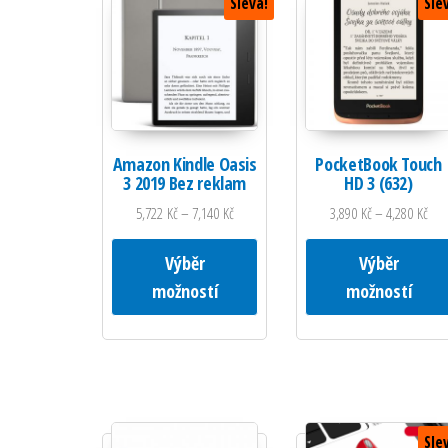
Sleva!
Sle
Amazon Kindle Oasis
PocketBook Touch
3 2019 Bez reklam
HD 3 (632)
5,722
Kč
–
7,140
Kč
3,890
Kč
–
4,280
Kč
Tento produkt má více variant. M
Výběr
Výběr
možností
možností
Sle