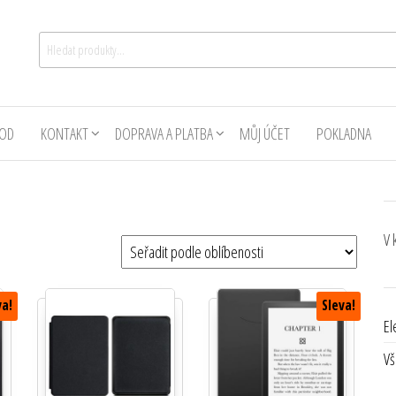
Hledat:
OD
KONTAKT
DOPRAVA A PLATBA
MŮJ ÚČET
POKLADNA
V 
i
va!
Sleva!
El
Vš