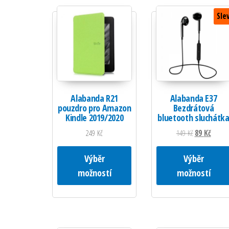
Sle
Alabanda R21
Alabanda E37
pouzdro pro Amazon
Bezdrátová
Kindle 2019/2020
bluetooth sluchátk
Původní cena 
Aktuáln
249
Kč
149
Kč
89
Kč
Tento produkt má více variant. M
Výběr
Výběr
možností
možností