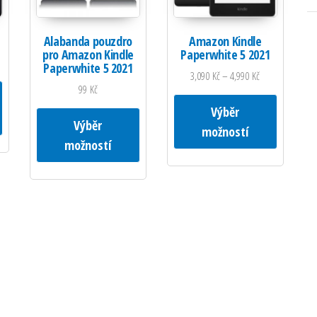
Alabanda pouzdro
Amazon Kindle
pro Amazon Kindle
Paperwhite 5 2021
Paperwhite 5 2021
3,090
Kč
–
4,990
Kč
Tento produkt má více variant. Možnosti lze vybrat na stránce produktu
99
Kč
Tento pro
Výběr
Tento produkt má více variant. Možnosti lz
Výběr
možností
možností
ožnosti lze vybrat na stránce produktu