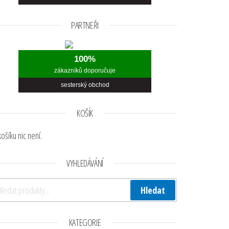
PARTNEŘI
100%
zákazníků doporučuje
sesterský obchod
KOŠÍK
 Kč.
košíku nic není.
e vybrat na stránce produktu
dukt má více variant. Možnosti lze vybrat na stránce produktu
VYHLEDÁVÁNÍ
edat:
Hledat
KATEGORIE