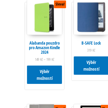
Sleva!
Alabanda pouzdro
B-SAFE Lock
pro Amazon Kindle
319
Kč
2024
149
Kč
–
199
Kč
Výběr
Tento produkt má více variant. M
možností
Výběr
možností