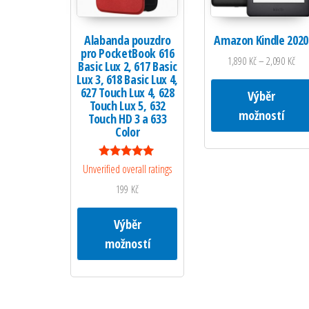
Alabanda pouzdro
Amazon Kindle 2020
pro PocketBook 616
1,890
Kč
–
2,090
Kč
Basic Lux 2, 617 Basic
Lux 3, 618 Basic Lux 4,
627 Touch Lux 4, 628
Výběr
Touch Lux 5, 632
možností
Touch HD 3 a 633
Color
Hodnocení
Unverified overall ratings
5.00
z 5
199
Kč
Tento produkt má více variant. M
Výběr
možností