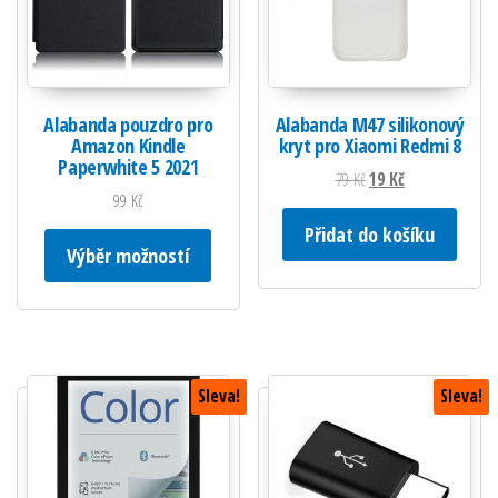
Alabanda pouzdro pro
Alabanda M47 silikonový
Amazon Kindle
kryt pro Xiaomi Redmi 8
Paperwhite 5 2021
Původní cena byla: 79 
Aktuální cena je:
79
Kč
19
Kč
99
Kč
Přidat do košíku
Tento produkt má více variant. Možnosti lze
Výběr možností
Sleva!
Sleva!