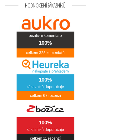
HODNOCENÍ ZÁKAZNÍKŮ
pozitivní komentáře
100%
celkem
325
komentářů
100%
zákazníků doporučuje
celkem
67
recenzí
100%
zákazníků doporučuje
celkem
11
recenzí