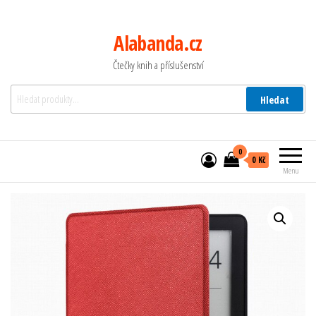
Alabanda.cz
Čtečky knih a příslušenství
Hledat:
Hledat
0
0 Kč
Menu