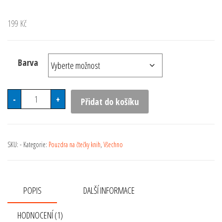
Hodnoceno
1
5.00
z 5 na
199
Kč
základě
hodnocení
zákazníka
Barva
Alabanda pouzdro pro PocketBook 616 Basic Lux 2, 617 Bas
-
+
Přidat do košíku
SKU:
-
Kategorie:
Pouzdra na čtečky knih
,
Všechno
POPIS
DALŠÍ INFORMACE
HODNOCENÍ (1)