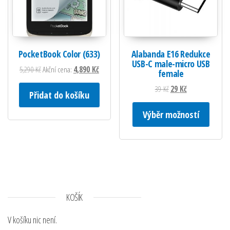
PocketBook Color (633)
Alabanda E16 Redukce
USB-C male-micro USB
Původní cena byla: 5,290 Kč.
Aktuální cena je: 4,890 Kč.
5,290
Kč
Akční cena:
4,890
Kč
female
Původní cena byla: 39 
Aktuální cena je:
39
Kč
29
Kč
Přidat do košíku
Tento 
Výběr možností
KOŠÍK
V košíku nic není.