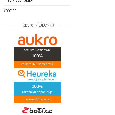
Všechno
HODNOCENÍ ZÁKAZNÍKŮ
pozitivní komentáře
100%
celkem
325
komentářů
100%
zákazníků doporučuje
celkem
67
recenzí