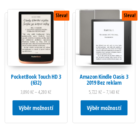
Sleva!
Sleva!
PocketBook Touch HD 3
Amazon Kindle Oasis 3
(632)
2019 Bez reklam
3,890
Kč
–
4,280
Kč
5,722
Kč
–
7,140
Kč
Tento produkt má více variant. Možnosti lze
Tento 
Výběr možností
Výběr možností