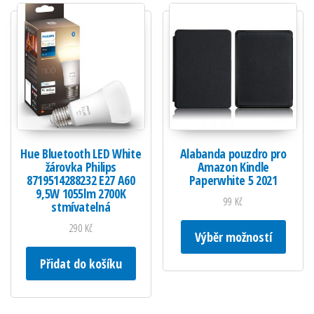
Hue Bluetooth LED White
Alabanda pouzdro pro
žárovka Philips
Amazon Kindle
8719514288232 E27 A60
Paperwhite 5 2021
9,5W 1055lm 2700K
99
Kč
stmívatelná
Tento 
290
Kč
Výběr možností
Přidat do košíku