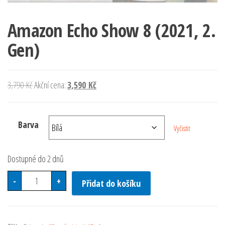
Amazon Echo Show 8 (2021, 2.
Gen)
Původní cena byla: 3,790 Kč.
Aktuální cena je: 3,590 Kč.
3,790
Kč
Akční cena:
3,590
Kč
Barva
Vyčistit
Dostupné do 2 dnů
Amazon Echo Show 8 (2021, 2. Gen) množství
-
+
Přidat do košíku