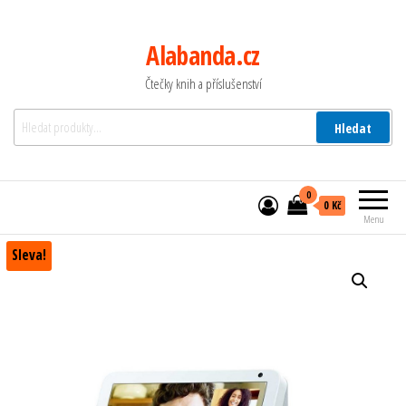
Alabanda.cz
Čtečky knih a příslušenství
Hledat:
Hledat
0
0 Kč
Menu
Sleva!