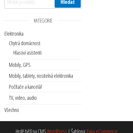
Hledat
KATEGORIE
Elektronika
Chytrá domácnost
Hlasoví asistenti
Mobily, GPS
Mobily, tablety, nositelná elektronika
Počítače a kancelář
TV, video, audio
Všechno
Hrdě běží na CMS
WordPress
|
Šablona:
Envo eCommerce